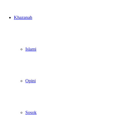
Khazanah
Islami
Opini
Sosok