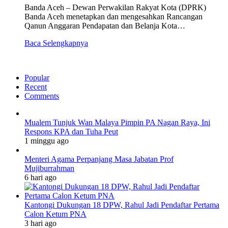
Banda Aceh – Dewan Perwakilan Rakyat Kota (DPRK)
Banda Aceh menetapkan dan mengesahkan Rancangan
Qanun Anggaran Pendapatan dan Belanja Kota…
Baca Selengkapnya
Popular
Recent
Comments
Mualem Tunjuk Wan Malaya Pimpin PA Nagan Raya, Ini
Respons KPA dan Tuha Peut
1 minggu ago
Menteri Agama Perpanjang Masa Jabatan Prof
Mujiburrahman
6 hari ago
Kantongi Dukungan 18 DPW, Rahul Jadi Pendaftar Pertama
Calon Ketum PNA
3 hari ago