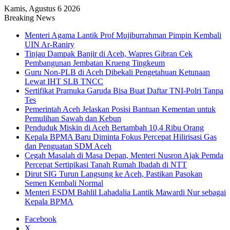
Kamis, Agustus 6 2026
Breaking News
Menteri Agama Lantik Prof Mujiburrahman Pimpin Kembali
UIN Ar-Raniry
Tinjau Dampak Banjir di Aceh, Wapres Gibran Cek
Pembangunan Jembatan Krueng Tingkeum
Guru Non-PLB di Aceh Dibekali Pengetahuan Ketunaan
Lewat IHT SLB TNCC
Sertifikat Pramuka Garuda Bisa Buat Daftar TNI-Polri Tanpa
Tes
Pemerintah Aceh Jelaskan Posisi Bantuan Kementan untuk
Pemulihan Sawah dan Kebun
Penduduk Miskin di Aceh Bertambah 10,4 Ribu Orang
Kepala BPMA Baru Diminta Fokus Percepat Hilirisasi Gas
dan Penguatan SDM Aceh
Cegah Masalah di Masa Depan, Menteri Nusron Ajak Pemda
Percepat Sertipikasi Tanah Rumah Ibadah di NTT
Dirut SIG Turun Langsung ke Aceh, Pastikan Pasokan
Semen Kembali Normal
Menteri ESDM Bahlil Lahadalia Lantik Mawardi Nur sebagai
Kepala BPMA
Facebook
X