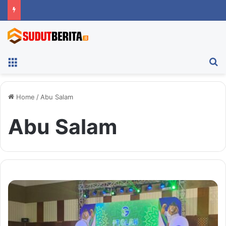
Menu
Ca
Home
/
Abu Salam
Abu Salam