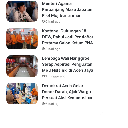
Menteri Agama
Perpanjang Masa Jabatan
Prof Mujiburrahman
6 hari ago
Kantongi Dukungan 18
DPW, Rahul Jadi Pendaftar
Pertama Calon Ketum PNA
3 hari ago
Lembaga Wali Nanggroe
Serap Aspirasi Penguatan
MoU Helsinki di Aceh Jaya
1 minggu ago
Demokrat Aceh Gelar
Donor Darah, Ajak Warga
Perkuat Aksi Kemanusiaan
6 hari ago