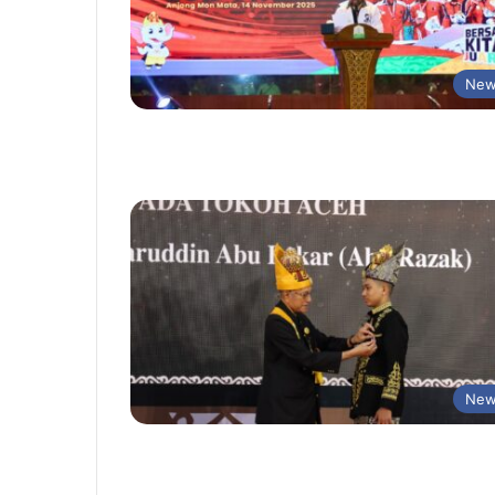
New
New