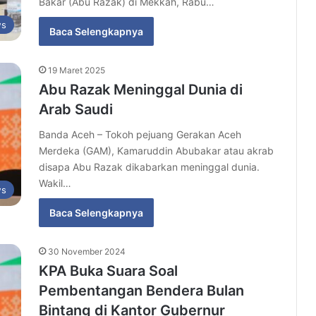
Bakar (Abu Razak) di Mekkah, Rabu…
s
Baca Selengkapnya
19 Maret 2025
Abu Razak Meninggal Dunia di
Arab Saudi
Banda Aceh – Tokoh pejuang Gerakan Aceh
Merdeka (GAM), Kamaruddin Abubakar atau akrab
disapa Abu Razak dikabarkan meninggal dunia.
Wakil…
s
Baca Selengkapnya
30 November 2024
KPA Buka Suara Soal
Pembentangan Bendera Bulan
Bintang di Kantor Gubernur