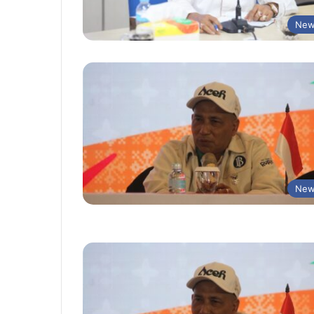
New
New