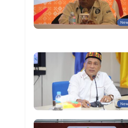
New
New