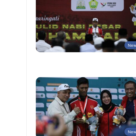
New
New