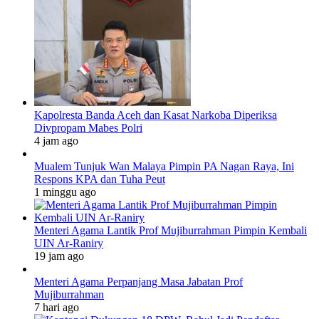
Kapolresta Banda Aceh dan Kasat Narkoba Diperiksa
Divpropam Mabes Polri
4 jam ago
Mualem Tunjuk Wan Malaya Pimpin PA Nagan Raya, Ini
Respons KPA dan Tuha Peut
1 minggu ago
Menteri Agama Lantik Prof Mujiburrahman Pimpin Kembali
UIN Ar-Raniry
19 jam ago
Menteri Agama Perpanjang Masa Jabatan Prof
Mujiburrahman
7 hari ago