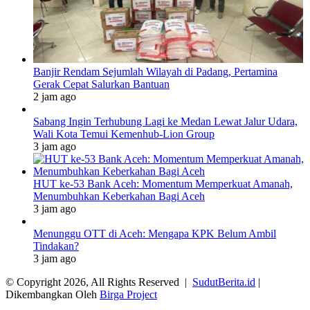
Banjir Rendam Sejumlah Wilayah di Padang, Pertamina
Gerak Cepat Salurkan Bantuan
2 jam ago
Sabang Ingin Terhubung Lagi ke Medan Lewat Jalur Udara,
Wali Kota Temui Kemenhub-Lion Group
3 jam ago
HUT ke-53 Bank Aceh: Momentum Memperkuat Amanah,
Menumbuhkan Keberkahan Bagi Aceh
3 jam ago
Menunggu OTT di Aceh: Mengapa KPK Belum Ambil
Tindakan?
3 jam ago
© Copyright 2026, All Rights Reserved |
SudutBerita.id
|
Dikembangkan Oleh
Birga Project