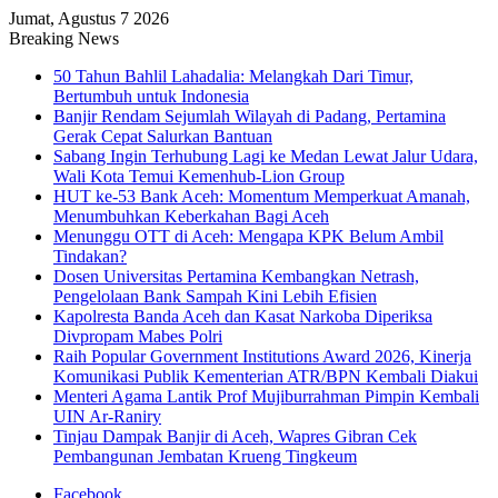
Jumat, Agustus 7 2026
Breaking News
50 Tahun Bahlil Lahadalia: Melangkah Dari Timur,
Bertumbuh untuk Indonesia
Banjir Rendam Sejumlah Wilayah di Padang, Pertamina
Gerak Cepat Salurkan Bantuan
Sabang Ingin Terhubung Lagi ke Medan Lewat Jalur Udara,
Wali Kota Temui Kemenhub-Lion Group
HUT ke-53 Bank Aceh: Momentum Memperkuat Amanah,
Menumbuhkan Keberkahan Bagi Aceh
Menunggu OTT di Aceh: Mengapa KPK Belum Ambil
Tindakan?
Dosen Universitas Pertamina Kembangkan Netrash,
Pengelolaan Bank Sampah Kini Lebih Efisien
Kapolresta Banda Aceh dan Kasat Narkoba Diperiksa
Divpropam Mabes Polri
Raih Popular Government Institutions Award 2026, Kinerja
Komunikasi Publik Kementerian ATR/BPN Kembali Diakui
Menteri Agama Lantik Prof Mujiburrahman Pimpin Kembali
UIN Ar-Raniry
Tinjau Dampak Banjir di Aceh, Wapres Gibran Cek
Pembangunan Jembatan Krueng Tingkeum
Facebook