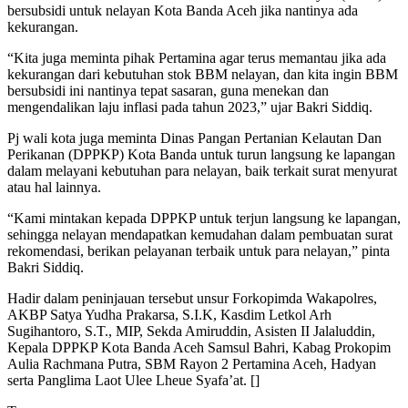
bersubsidi untuk nelayan Kota Banda Aceh jika nantinya ada
kekurangan.
“Kita juga meminta pihak Pertamina agar terus memantau jika ada
kekurangan dari kebutuhan stok BBM nelayan, dan kita ingin BBM
bersubsidi ini nantinya tepat sasaran, guna menekan dan
mengendalikan laju inflasi pada tahun 2023,” ujar Bakri Siddiq.
Pj wali kota juga meminta Dinas Pangan Pertanian Kelautan Dan
Perikanan (DPPKP) Kota Banda untuk turun langsung ke lapangan
dalam melayani kebutuhan para nelayan, baik terkait surat menyurat
atau hal lainnya.
“Kami mintakan kepada DPPKP untuk terjun langsung ke lapangan,
sehingga nelayan mendapatkan kemudahan dalam pembuatan surat
rekomendasi, berikan pelayanan terbaik untuk para nelayan,” pinta
Bakri Siddiq.
Hadir dalam peninjauan tersebut unsur Forkopimda Wakapolres,
AKBP Satya Yudha Prakarsa, S.I.K, Kasdim Letkol Arh
Sugihantoro, S.T., MIP, Sekda Amiruddin, Asisten II Jalaluddin,
Kepala DPPKP Kota Banda Aceh Samsul Bahri, Kabag Prokopim
Aulia Rachmana Putra, SBM Rayon 2 Pertamina Aceh, Hadyan
serta Panglima Laot Ulee Lheue Syafa’at. []