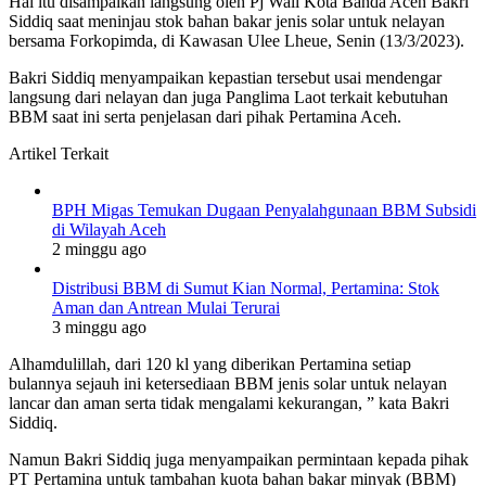
Hal itu disampaikan langsung oleh Pj Wali Kota Banda Aceh Bakri
Siddiq saat meninjau stok bahan bakar jenis solar untuk nelayan
bersama Forkopimda, di Kawasan Ulee Lheue, Senin (13/3/2023).
Bakri Siddiq menyampaikan kepastian tersebut usai mendengar
langsung dari nelayan dan juga Panglima Laot terkait kebutuhan
BBM saat ini serta penjelasan dari pihak Pertamina Aceh.
Artikel Terkait
BPH Migas Temukan Dugaan Penyalahgunaan BBM Subsidi
di Wilayah Aceh
2 minggu ago
Distribusi BBM di Sumut Kian Normal, Pertamina: Stok
Aman dan Antrean Mulai Terurai
3 minggu ago
Alhamdulillah, dari 120 kl yang diberikan Pertamina setiap
bulannya sejauh ini ketersediaan BBM jenis solar untuk nelayan
lancar dan aman serta tidak mengalami kekurangan, ” kata Bakri
Siddiq.
Namun Bakri Siddiq juga menyampaikan permintaan kepada pihak
PT Pertamina untuk tambahan kuota bahan bakar minyak (BBM)