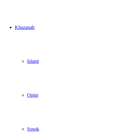
Khazanah
Islami
Opini
Sosok