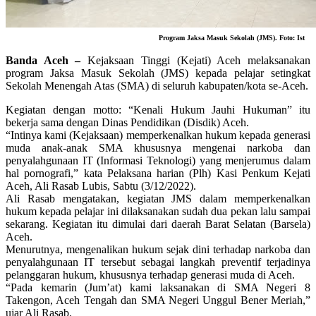
Program Jaksa Masuk Sekolah (JMS). Foto: Ist
Banda Aceh –
Kejaksaan Tinggi (Kejati) Aceh melaksanakan
program Jaksa Masuk Sekolah (JMS) kepada pelajar setingkat
Sekolah Menengah Atas (SMA) di seluruh kabupaten/kota se-Aceh.
Kegiatan dengan motto: “Kenali Hukum Jauhi Hukuman” itu
bekerja sama dengan Dinas Pendidikan (Disdik) Aceh.
“Intinya kami (Kejaksaan) memperkenalkan hukum kepada generasi
muda anak-anak SMA khususnya mengenai narkoba dan
penyalahgunaan IT (Informasi Teknologi) yang menjerumus dalam
hal pornografi,” kata Pelaksana harian (Plh) Kasi Penkum Kejati
Aceh, Ali Rasab Lubis, Sabtu (3/12/2022).
Ali Rasab mengatakan, kegiatan JMS dalam memperkenalkan
hukum kepada pelajar ini dilaksanakan sudah dua pekan lalu sampai
sekarang. Kegiatan itu dimulai dari daerah Barat Selatan (Barsela)
Aceh.
Menurutnya, mengenalikan hukum sejak dini terhadap narkoba dan
penyalahgunaan IT tersebut sebagai langkah preventif terjadinya
pelanggaran hukum, khususnya terhadap generasi muda di Aceh.
“Pada kemarin (Jum’at) kami laksanakan di SMA Negeri 8
Takengon, Aceh Tengah dan SMA Negeri Unggul Bener Meriah,”
ujar Ali Rasab.