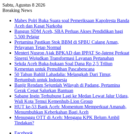
Sabtu, Agustus 8 2026
Breaking News
Mabes Polri Buka Suara soal Pemeriksaan Kapolresta Banda
Aceh dan Kasat Narkoba
Bangun SDM Aceh, SBA Perluas Akses Pendidikan bagi
5.500 Pelajar
Pertamina Pastikan Stok BBM di SPBU Calang Aman,
Pelayanan Tetap Normal
Menteri Nusron Ajak BPKAD dan IPPAT Se-Jateng Perkuat
Sinergi Wujudkan Transformasi Layanan Pertanahan
Sekda Aceh Buka-bukaan Soal Dana Rp 2,5 Triliun
Kementan untuk Pemulihan Pascabencana
50 Tahun Bahlil Lahadalia: Melangkah Dari Timur,
Bertumbuh untuk Indonesia
Banjir Rendam Sejumlah Wilayah di Padang, Pertamina
Gerak Cepat Salurkan Bantuan
Sabang Ingin Terhubung Lagi ke Medan Lewat Jalur Udara,
Wali Kota Temui Kemenhub-Lion Group
HUT ke-53 Bank Aceh: Momentum Memperkuat Amanah,
Menumbuhkan Keberkahan Bagi Aceh
Menunggu OTT di Aceh: Mengapa KPK Belum Ambil
Tindakan?
Facebook