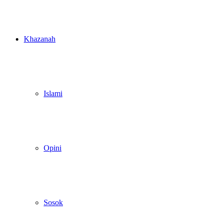
Khazanah
Islami
Opini
Sosok