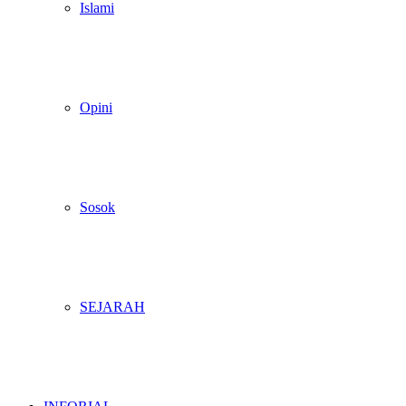
Islami
Opini
Sosok
SEJARAH