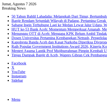
Jumat, Agustus 7 2026
Breaking News
50 Tahun Bahlil Lahadalia: Melangkah Dari Timur, Bertumbuh
Banjir Rendam Sejumlah Wilayah di Padang, Pertamina Gerak
Sabang Ingin Terhubung Lagi ke Medan Lewat Jalur Udara, 
HUT ke-53 Bank Aceh: Momentum Memperkuat Amanah, Me
Menunggu OTT di Aceh: Mengapa KPK Belum Ambil Tindak
Dosen Universitas Pertamina Kembangkan Netrash, Pengelola
Kapolresta Banda Aceh dan Kasat Narkoba Diperiksa Divprop
Raih Popular Government Institutions Award 2026, Kinerja 
Menteri Agama Lantik Prof Mujiburrahman Pimpin Kembali U
Tinjau Dampak Banjir di Aceh, Wapres Gibran Cek Pembang
Facebook
X
YouTube
Instagram
Sidebar
Menu