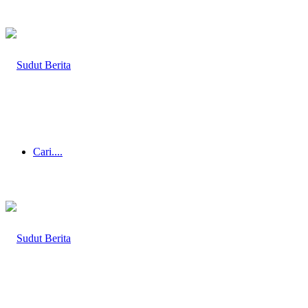
Cari....