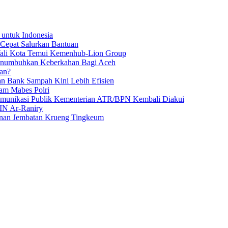
 untuk Indonesia
 Cepat Salurkan Bantuan
Wali Kota Temui Kemenhub-Lion Group
numbuhkan Keberkahan Bagi Aceh
an?
an Bank Sampah Kini Lebih Efisien
am Mabes Polri
Komunikasi Publik Kementerian ATR/BPN Kembali Diakui
IN Ar-Raniry
unan Jembatan Krueng Tingkeum